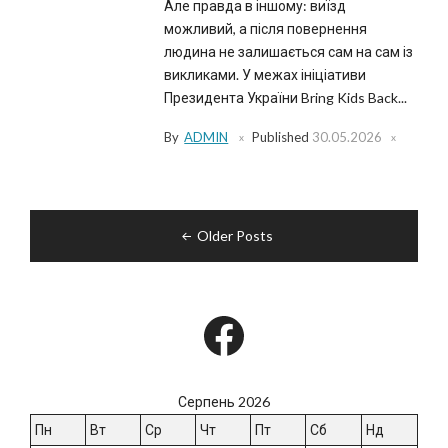
Але правда в іншому: виїзд
можливий, а після повернення
людина не залишається сам на сам із
викликами. У межах ініціативи
Президента України Bring Kids Back...
By
ADMIN
Published
30.05.2026
Навігація
Older Posts
за
записами
Facebook
Серпень 2026
Пн
Вт
Ср
Чт
Пт
Сб
Нд