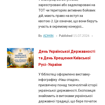
зареєстровані або задекларовані на
ТОТ чи територіях активних бойових
дій, мають право на вступ за
квотою-2. Це означає, що вони беруть
участь в окремому конкурсі...
By
ADMIN
Published
15.07.2026
День Української Державності
та День Хрещення Київської
Русі–України
У бібліотеці оформлено виставку-
інфографіку «Наш спадок»,
присвячену понад тисячолітній історії
української державності. Експозиція
знайомить із витоками української
державної традиції, що бере початок