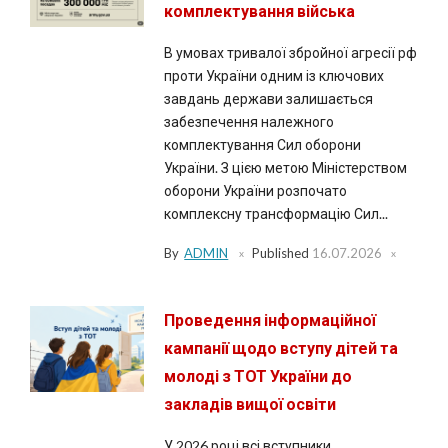
комплектування війська
В умовах тривалої збройної агресії рф
проти України одним із ключових
завдань держави залишається
забезпечення належного
комплектування Сил оборони
України. З цією метою Міністерством
оборони України розпочато
комплексну трансформацію Сил...
By
ADMIN
Published
16.07.2026
Проведення інформаційної
кампанії щодо вступу дітей та
молоді з ТОТ України до
закладів вищої освіти
У 2026 році всі вступники,