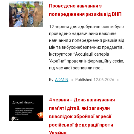
Проведено навчання з
попередження ризиків від ВНП
12 червня для здобувачів освіти було
проведено надзвичайно важливе
навчання з попередження ризиків від
мін та вибухонебезпечних предметів.
Інструктори “Асоціації саперів
України” провели інформаційну сесію,
під час якої розповіли про...
By
ADMIN
Published
12.06.2026
4 червня – День вшанування
пам’яті дітей, які загинули
внаслідок збройної агресії
російської федерації проти
України