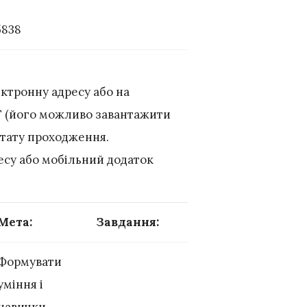
5838
ектронну адресу або на
DF (його можливо завантажити
ьтату проходження.
есу або мобільний додаток
Мета
:
Завдання
:
Формувати
уміння і