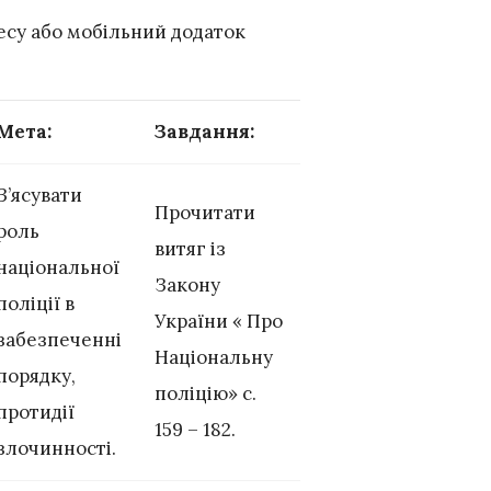
есу або мобільний додаток
Мета
:
Завдання
:
З’ясувати
Прочитати
роль
витяг із
національної
Закону
поліції в
України « Про
забезпеченні
Національну
порядку,
поліцію» с.
протидії
159 – 182.
злочинності.