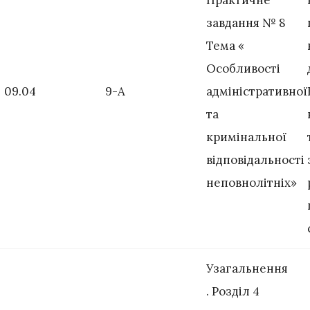
Практичне
завдання № 8
Тема «
Особливості
09.04
9-А
адміністративної
та
кримінальної
відповідальності
неповнолітніх»
Узагальнення
. Розділ 4