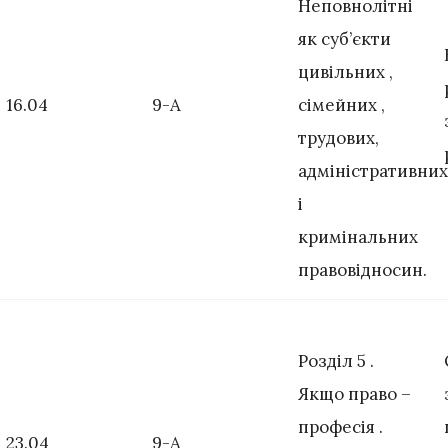
Неповнолітні
як суб’єкти
цивільних ,
16.04
9-А
сімейних ,
трудових,
адміністративних
і
кримінальних
правовідносин.
Розділ 5 .
Якщо право –
професія .
23.04
9-А