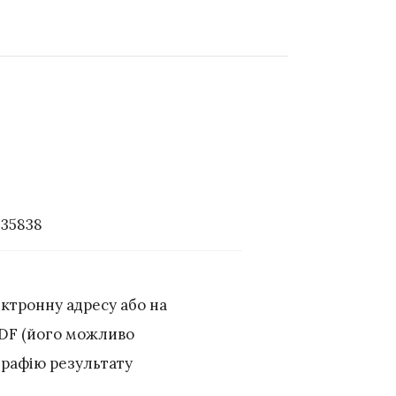
735838
ектронну адресу або на
PDF (його можливо
графію результату