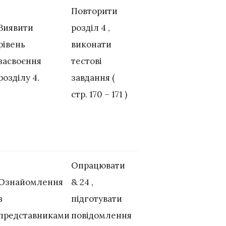
Повторити
Виявити
розділ 4 ,
рівень
виконати
засвоєння
тестові
розділу 4.
завдання (
стр. 170 – 171 )
Опрацювати
Ознайомлення
& 24 ,
з
підготувати
представниками
повідомлення