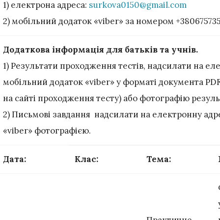
1) електрона адреса:
surkova0150@gmail.com
2) мобільний додаток «viber» за номером +38067573
Додаткова інформація для батьків та учнів.
1) Результати проходження тестів, надсилати на ел
мобільний додаток «viber» у форматі документа P
на сайті проходження тесту) або фотографію резул
2) Письмові завдання надсилати на електронну адр
«viber» фотографією.
Дата
:
Клас
:
Тема
: