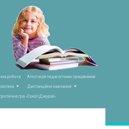
чна робота
Атестація педагогічних працівників
бліотека
Дистанційне навчання
тріотична гра «Сокіл (Джура)»