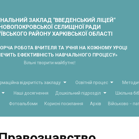
Skip
to
content
НАЛЬНИЙ ЗАКЛАД "ВВЕДЕНСЬКИЙ ЛІЦЕЙ"
НОВОПОКРОВСЬКОЇ СЕЛИЩНОЇ РАДИ
ЇВСЬКОГО РАЙОНУ ХАРКІВСЬКОЇ ОБЛАСТІ
ВОРЧА РОБОТА ВЧИТЕЛЯ ТА УЧНЯ НА КОЖНОМУ УРОЦІ
ПЕЧИТЬ ЕФЕКТИВНІСТЬ НАВЧАЛЬНОГО ПРОЦЕСУ»
Вільні творити майбутнє!
ормаційна відкритість закладу
Освітній процес
Методи
Наші досягнення
Дошкільний підрозділ
Шкільна бі
Фотоальбоми
Корисні посилання
Архів
Військово – па
Правознавство