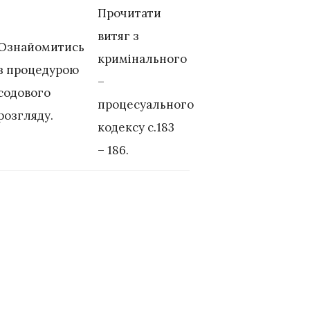
Прочитати
витяг з
Ознайомитись
кримінального
з процедурою
–
содового
процесуального
розгляду.
кодексу с.183
– 186.