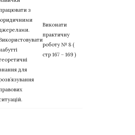
навички
працювати з
юридичними
Виконати
джерелами.
практичну
Використовувати
роботу № 8 (
набутті
стр 167 – 169 )
теоретичні
знання для
розв’язування
правових
ситуацій.