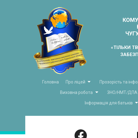
КОМУ
ЧУГУ
«ТІЛЬКИ Т
ЗАБЕЗ
Головна
Про ліцей
Прозорість та інф
Виховна робота
ЗНО/НМТ/ДПА
Інформація для батьків
Facebook