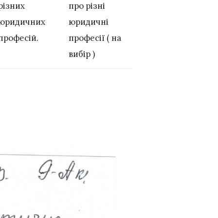
різних
про різні
юридичних
юридичні
професій.
професії ( на
вибір )